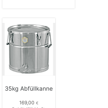
35kg Abfüllkanne
169,00
€