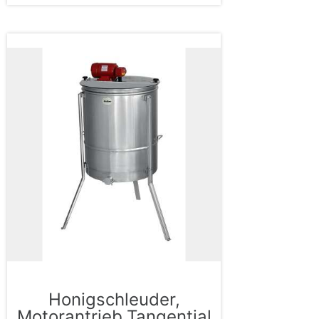
Honigschleuder,
Motorantrieb,Tangential