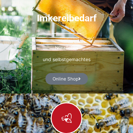
Imkereibedarf
Nützliches
und selbstgemachtes
Online Shop