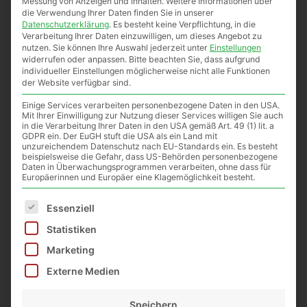
Messung von Anzeigen und Inhalten.
Weitere Informationen über
die Verwendung Ihrer Daten finden Sie in unserer
ausschraubbaren 1 ½ Zoll Edelstahlhahns
Datenschutzerklärung
.
Es besteht keine Verpflichtung, in die
können problemlos Schlauchadapter oder
Verarbeitung Ihrer Daten einzuwilligen, um dieses Angebot zu
andere passende Gewindeteile installiert
nutzen.
Sie können Ihre Auswahl jederzeit unter
Einstellungen
widerrufen oder anpassen.
Bitte beachten Sie, dass aufgrund
werden
individueller Einstellungen möglicherweise nicht alle Funktionen
✔️
Praktische Handhabung
– Mit den
der Website verfügbar sind.
zwei stabilen Fallgriffen ist der Transport
Einige Services verarbeiten personenbezogene Daten in den USA.
besonders komfortabel
Mit Ihrer Einwilligung zur Nutzung dieser Services willigen Sie auch
in die Verarbeitung Ihrer Daten in den USA gemäß Art. 49 (1) lit. a
GDPR ein. Der EuGH stuft die USA als ein Land mit
Technische Daten
unzureichendem Datenschutz nach EU-Standards ein. Es besteht
beispielsweise die Gefahr, dass US-Behörden personenbezogene
Daten in Überwachungsprogrammen verarbeiten, ohne dass für
Höhe:
ca. 53 cm
Europäerinnen und Europäer eine Klagemöglichkeit besteht.
Durchmesser innen:
ca. 31 cm
Es folgt eine Liste der Service-Gruppen, für die eine E
Inklusive 2 stabilen Fallgriffen
für
Essenziell
sicheren Transport
Statistiken
Auflagedeckel mit Gummidichtung
Marketing
für dichten Verschluss
Externe Medien
Ausschraubbarer 1 ½ Zoll
Quetschhahn
für flexible Nutzung
Speichern
Mit praktischer Innenskala
zur