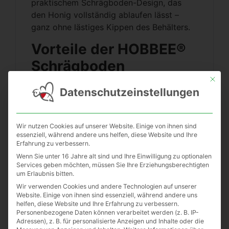
praktischem Schrägboden-Design, das
den Honig vollständig ablaufen lässt –
ganz ohne lästiges Kippen des Behälters.
Vorteile der HOBBEE®
Schrägboden
Abfüllkanne
Mit die
Datenschutzeinstellungen
✔️
Effiziente Entleerung
– Durch den
geneigten Boden läuft der Honig
Wir nutzen Cookies auf unserer Website. Einige von ihnen sind
vollständig ab
essenziell, während andere uns helfen, diese Website und Ihre
✔️
Mühelose Reinigung
– Der am Rand
Erfahrung zu verbessern.
angeschweißte Boden verhindert das
Wenn Sie unter 16 Jahre alt sind und Ihre Einwilligung zu optionalen
Services geben möchten, müssen Sie Ihre Erziehungsberechtigten
Festsetzen von Honigresten in Spalten
um Erlaubnis bitten.
✔️
Luftdichter Verschluss
– Der
Wir verwenden Cookies und andere Technologien auf unserer
Auflagedeckel mit Gummidichtung sorgt
Website. Einige von ihnen sind essenziell, während andere uns
für eine luftdichte Versiegelung und
helfen, diese Website und Ihre Erfahrung zu verbessern.
Personenbezogene Daten können verarbeitet werden (z. B. IP-
schützt vor Auslaufen und Lufteintritt
Adressen), z. B. für personalisierte Anzeigen und Inhalte oder die
✔️
Flexibel anpassbar
– Dank des