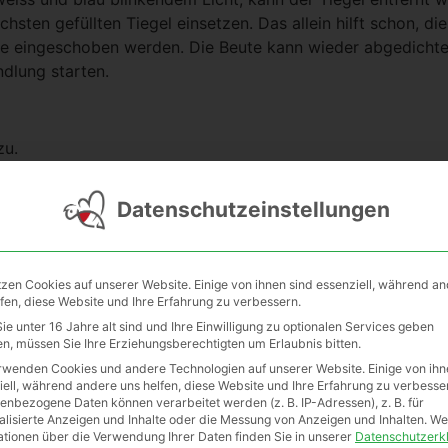
hsten gefüllten Tiegel einsetzen. Das allein hilft schon, di
ute eingeschoben werden. Die Beute kann wieder abgedicht
dlung starten.
zu.
Datenschutzeinstellungen
ich in brutfreien Völkern eine sehr gute Wirksamkeit.
ht. In jedem Fall Schutzbrille, säurefeste Handschuhe, Sc
tzen Cookies auf unserer Website. Einige von ihnen sind essenziell, während a
lfen, diese Website und Ihre Erfahrung zu verbessern.
e unter 16 Jahre alt sind und Ihre Einwilligung zu optionalen Services geben
Handschuhe, Langärmelige Bekleidung, Maske FFP3
n, müssen Sie Ihre Erziehungsberechtigten um Erlaubnis bitten.
rwenden Cookies und andere Technologien auf unserer Website. Einige von ihn
Aussentemperatur im Bereich von -5 °C bis +5 °C
iell, während andere uns helfen, diese Website und Ihre Erfahrung zu verbesse
enbezogene Daten können verarbeitet werden (z. B. IP-Adressen), z. B. für
rend der Behandlung geschlossen sein, um die Wirksamkeit
alisierte Anzeigen und Inhalte oder die Messung von Anzeigen und Inhalten.
We
ationen über die Verwendung Ihrer Daten finden Sie in unserer
Datenschutzerk