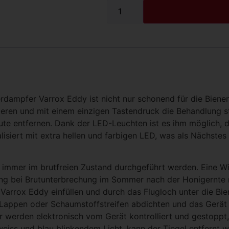
dampfer Varrox Eddy ist nicht nur schonend für die Bienen
ieren und mit einem einzigen Tastendruck die Behandlung 
e entfernen. Dank der LED-Leuchten ist es ihm möglich, d
siert mit extra hellen und farbigen LED, was als Nächstes z
 immer im brutfreien Zustand durchgeführt werden. Eine W
ung bei Brutunterbrechung im Sommer nach der Honigernte m
arrox Eddy einfüllen und durch das Flugloch unter die Bie
Lappen oder Schaumstoffstreifen abdichten und das Gerät 
werden elektronisch vom Gerät kontrolliert und gestoppt,
weiss und blau blinkendem Licht, kann der Tiegel entfernt