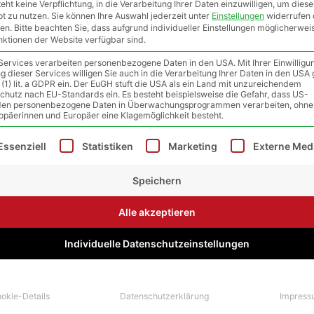
eht keine Verpflichtung, in die Verarbeitung Ihrer Daten einzuwilligen, um diese
t zu nutzen.
Sie können Ihre Auswahl jederzeit unter
Einstellungen
widerrufen 
en.
Bitte beachten Sie, dass aufgrund individueller Einstellungen möglicherwei
unktionen der Website verfügbar sind.
 Services verarbeiten personenbezogene Daten in den USA. Mit Ihrer Einwilligu
g dieser Services willigen Sie auch in die Verarbeitung Ihrer Daten in den US
rinhalt von
YouTube
. Um auf den eigentlichen Inhalt zuzugreifen, kli
 (1) lit. a GDPR ein. Der EuGH stuft die USA als ein Land mit unzureichendem
te beachten Sie, dass dabei Daten an Drittanbieter weitergegeben w
chutz nach EU-Standards ein. Es besteht beispielsweise die Gefahr, dass US-
en personenbezogene Daten in Überwachungsprogrammen verarbeiten, ohne
ropäerinnen und Europäer eine Klagemöglichkeit besteht.
Mehr Informationen
Inhalt entsperren
lgt eine Liste der Service-Gruppen, für die eine Einwilligu
Essenziell
Statistiken
Marketing
Externe Med
rderlichen Service akzeptieren und Inhalte entsperren
Speichern
Alle akzeptieren
Individuelle Datenschutzeinstellungen
okie-Details
Datenschutzerklärung
Impress