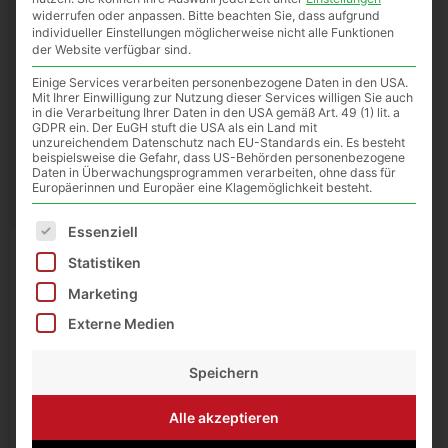
widerrufen oder anpassen.
Bitte beachten Sie, dass aufgrund
individueller Einstellungen möglicherweise nicht alle Funktionen
der Website verfügbar sind.
Einige Services verarbeiten personenbezogene Daten in den USA.
Mit Ihrer Einwilligung zur Nutzung dieser Services willigen Sie auch
in die Verarbeitung Ihrer Daten in den USA gemäß Art. 49 (1) lit. a
GDPR ein. Der EuGH stuft die USA als ein Land mit
unzureichendem Datenschutz nach EU-Standards ein. Es besteht
beispielsweise die Gefahr, dass US-Behörden personenbezogene
Daten in Überwachungsprogrammen verarbeiten, ohne dass für
Europäerinnen und Europäer eine Klagemöglichkeit besteht.
Es folgt eine Liste der Service-Gruppen, für die eine E
Essenziell
Statistiken
Einräumig imkern auf
Marketing
Zander
Externe Medien
16,00
€
Speichern
Enthält 7% MwSt.
zzgl.
Versand
Alle akzeptieren
Lieferzeit: ca. 10 Werktage