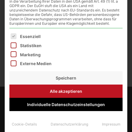
in die Verarbeitung Ihrer Daten in den USA gemäß Art. 49 (1) lit. a
Stärkt die Abwehrfunktion und wirkt
GDPR ein. Der EuGH stuft die USA als ein Land mit
normalisierend auf gereitze Haut.
unzureichendem Datenschutz nach EU-Standards ein. Es besteht
beispielsweise die Gefahr, dass US-Behörden personenbezogene
Daten in Überwachungsprogrammen verarbeiten, ohne dass für
Silikonfrei
Europäerinnen und Europäer eine Klagemöglichkeit besteht.
Es folgt eine Liste der Service-Gruppen, für die eine E
Essenziell
Statistiken
Marketing
Externe Medien
Speichern
Alle akzeptieren
Individuelle Datenschutzeinstellungen
Über Michi´s Imkerladen
Aufgrund der stetigen Nachfrage nach Produkten,
Cookie-Details
Datenschutzerklärung
Impressum
Königinnen und Völkern habe ich mich 2021