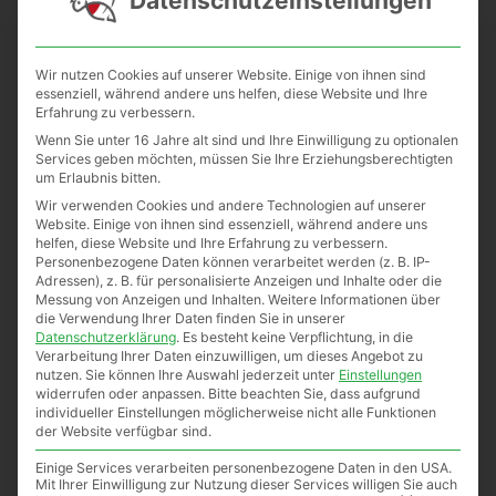
Datenschutzeinstellungen
Wir nutzen Cookies auf unserer Website. Einige von ihnen sind
essenziell, während andere uns helfen, diese Website und Ihre
34 vorrätig
Erfahrung zu verbessern.
Wenn Sie unter 16 Jahre alt sind und Ihre Einwilligung zu optionalen
In den Warenkorb
Services geben möchten, müssen Sie Ihre Erziehungsberechtigten
um Erlaubnis bitten.
Wir verwenden Cookies und andere Technologien auf unserer
Beschreibung
Zusätzliche Informationen
Website. Einige von ihnen sind essenziell, während andere uns
helfen, diese Website und Ihre Erfahrung zu verbessern.
Personenbezogene Daten können verarbeitet werden (z. B. IP-
Beschreibung
Adressen), z. B. für personalisierte Anzeigen und Inhalte oder die
Messung von Anzeigen und Inhalten.
Weitere Informationen über
die Verwendung Ihrer Daten finden Sie in unserer
Datenschutzerklärung
.
Es besteht keine Verpflichtung, in die
Lindesa Hautschutz Creme Klassik mit
Verarbeitung Ihrer Daten einzuwilligen, um dieses Angebot zu
Bienenwachs 50 ml
nutzen.
Sie können Ihre Auswahl jederzeit unter
Einstellungen
widerrufen oder anpassen.
Bitte beachten Sie, dass aufgrund
Schwach fettende, schnell einziehende
individueller Einstellungen möglicherweise nicht alle Funktionen
der Website verfügbar sind.
Schutz- und Pflegecreme für beanspruchte
Hautpartien.
Einige Services verarbeiten personenbezogene Daten in den USA.
Mit Ihrer Einwilligung zur Nutzung dieser Services willigen Sie auch