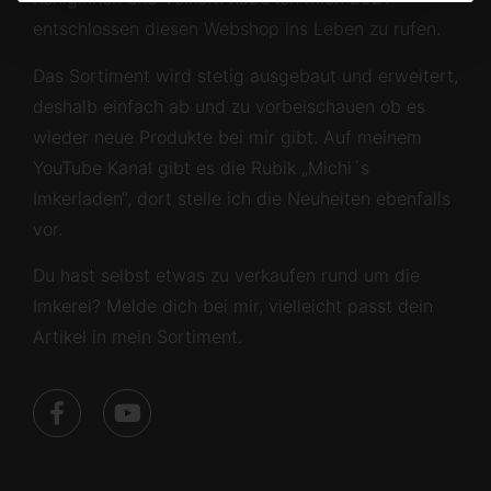
entschlossen diesen Webshop ins Leben zu rufen.
Das Sortiment wird stetig ausgebaut und erweitert,
deshalb einfach ab und zu vorbeischauen ob es
wieder neue Produkte bei mir gibt. Auf meinem
YouTube Kanal gibt es die Rubik „Michi´s
Imkerladen“, dort stelle ich die Neuheiten ebenfalls
vor.
Du hast selbst etwas zu verkaufen rund um die
Imkerei? Melde dich bei mir, vielleicht passt dein
Artikel in mein Sortiment.