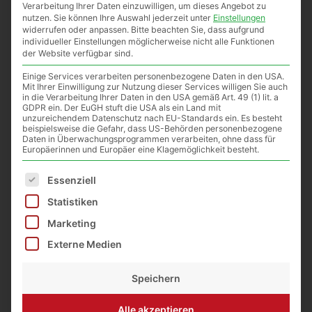
Verarbeitung Ihrer Daten einzuwilligen, um dieses Angebot zu
nutzen.
Sie können Ihre Auswahl jederzeit unter
Einstellungen
widerrufen oder anpassen.
Bitte beachten Sie, dass aufgrund
individueller Einstellungen möglicherweise nicht alle Funktionen
der Website verfügbar sind.
Einige Services verarbeiten personenbezogene Daten in den USA.
Mit Ihrer Einwilligung zur Nutzung dieser Services willigen Sie auch
in die Verarbeitung Ihrer Daten in den USA gemäß Art. 49 (1) lit. a
GDPR ein. Der EuGH stuft die USA als ein Land mit
unzureichendem Datenschutz nach EU-Standards ein. Es besteht
beispielsweise die Gefahr, dass US-Behörden personenbezogene
Daten in Überwachungsprogrammen verarbeiten, ohne dass für
Europäerinnen und Europäer eine Klagemöglichkeit besteht.
Mittelwände Zander
Es folgt eine Liste der Service-Gruppen, für die eine E
Essenziell
17,49€/kg
Statistiken
Marketing
34,98
€
Externe Medien
Enthält 19% MwSt.
€
(
17,49
/ 1 kg)
Speichern
zzgl.
Versand
Alle akzeptieren