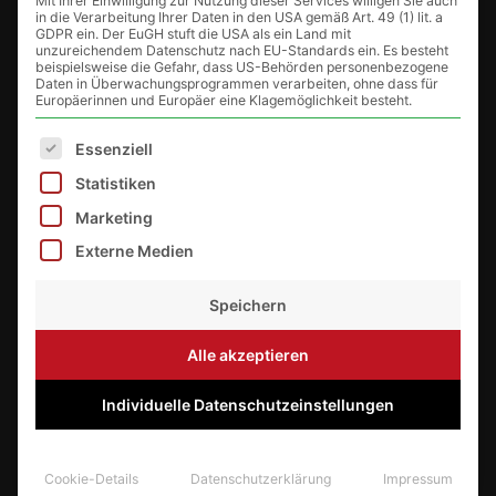
Artikel in mein Sortiment.
Mit Ihrer Einwilligung zur Nutzung dieser Services willigen Sie auch
in die Verarbeitung Ihrer Daten in den USA gemäß Art. 49 (1) lit. a
GDPR ein. Der EuGH stuft die USA als ein Land mit
unzureichendem Datenschutz nach EU-Standards ein. Es besteht
beispielsweise die Gefahr, dass US-Behörden personenbezogene
Daten in Überwachungsprogrammen verarbeiten, ohne dass für
Europäerinnen und Europäer eine Klagemöglichkeit besteht.
Es folgt eine Liste der Service-Gruppen, für die eine E
Essenziell
Service
Statistiken
Marketing
Zahlungsweisen
Externe Medien
Versand & Lieferung
Speichern
Widerruf
Alle akzeptieren
Mein Konto
Individuelle Datenschutzeinstellungen
Cookie-Details
Datenschutzerklärung
Impressum
Rechtliches