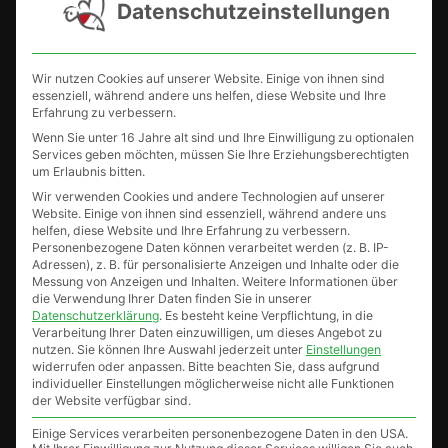
Datenschutzeinstellungen
Über Michi´s Imkerladen
Wir nutzen Cookies auf unserer Website. Einige von ihnen sind
essenziell, während andere uns helfen, diese Website und Ihre
Aufgrund der stetigen Nachfrage nach Produkten,
Erfahrung zu verbessern.
Königinnen und Völkern habe ich mich 2021
Wenn Sie unter 16 Jahre alt sind und Ihre Einwilligung zu optionalen
Services geben möchten, müssen Sie Ihre Erziehungsberechtigten
entschlossen diesen Webshop ins Leben zu rufen.
um Erlaubnis bitten.
Wir verwenden Cookies und andere Technologien auf unserer
Das Sortiment wird stetig ausgebaut und erweitert,
Website. Einige von ihnen sind essenziell, während andere uns
helfen, diese Website und Ihre Erfahrung zu verbessern.
deshalb einfach ab und zu vorbeischauen ob es
Personenbezogene Daten können verarbeitet werden (z. B. IP-
wieder neue Produkte bei mir gibt. Auf meinem
Adressen), z. B. für personalisierte Anzeigen und Inhalte oder die
Messung von Anzeigen und Inhalten.
Weitere Informationen über
YouTube Kanal gibt es die Rubik „Michi´s
die Verwendung Ihrer Daten finden Sie in unserer
Datenschutzerklärung
.
Es besteht keine Verpflichtung, in die
Imkerladen“, dort stelle ich die Neuheiten ebenfalls
Verarbeitung Ihrer Daten einzuwilligen, um dieses Angebot zu
vor.
nutzen.
Sie können Ihre Auswahl jederzeit unter
Einstellungen
widerrufen oder anpassen.
Bitte beachten Sie, dass aufgrund
individueller Einstellungen möglicherweise nicht alle Funktionen
Du hast selbst etwas zu verkaufen rund um die
der Website verfügbar sind.
Imkerei? Melde dich bei mir, vielleicht passt dein
Einige Services verarbeiten personenbezogene Daten in den USA.